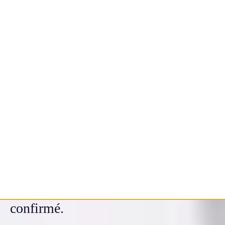
création
artistique
➔
L'Association Artistique Monet
propose des ateliers de création
artistique à destination du public
jeune et adulte, débutant et
confirmé.